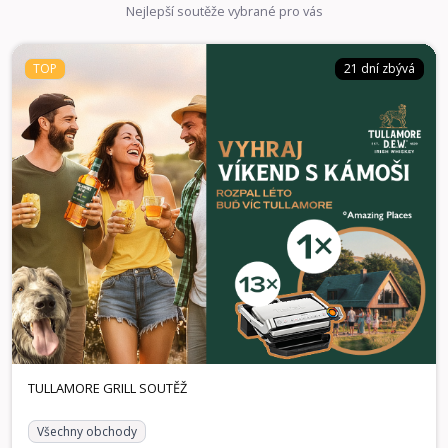
Nejlepší soutěže vybrané pro vás
TOP
21 dní zbývá
Všechny obchody
21 dní zbývá
TOP
TULLAMORE GRILL SOUTĚŽ
Spojte se s přáteli, otevřete láhev legendární irské whiskey
a hrajte o ceny, které dají vašim společným momentům ten
správný přípitek stačí jednoduše zaregistrovat účtenku!
Vyhrát můžete hlavní cenu v podobě exkluzivního pobytu s
Amazing Places v hodnotě 25 000 Kč na výjimečném místě,
stylové chatě nebo designovém hotelu. Ve hře je také 13
kontaktních grilů Tefal pro rychlou a snadnou přípravu
skvělého jídla, se kterými perfektně rozpálíte každé
zahradní setkání nebo pohodový večer doma, protože ty
nejlepší momenty vznikají, když jste spolu u dobrého jídla a
sklenky Tullamore.
1× Voucher Amazing Places v hodnotě 25.000 KČ, 13×
Výhry:
Kontaktní gril Tefal
TULLAMORE GRILL SOUTĚŽ
Všechny obchody