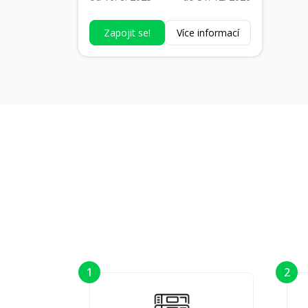
toho?
Zapojit se!
Zapojit se!
Více informací
1
2