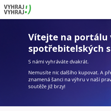
Vítejte na portálu
spotřebitelských s
S námi vyhráváte dvakrát.
Nemusíte nic dalšího kupovat. A př
znamená šanci na výhru v naší prav
soutěže již brzy!