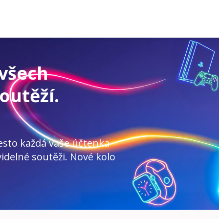
 všech
outěží.
esto každá vaše účtenka
idelné soutěži. Nové kolo