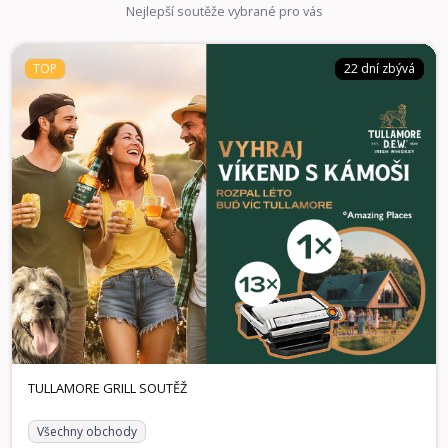
Nejlepší soutěže vybrané pro vás
TOP
22 dní zbývá
Všechny obchody
22 dní zbývá
TOP
TULLAMORE GRILL SOUTĚŽ
Spojte se s přáteli, otevřete láhev legendární irské whiskey
a hrajte o ceny, které dají vašim společným momentům ten
správný přípitek stačí jednoduše zaregistrovat účtenku!
Vyhrát můžete hlavní cenu v podobě exkluzivního pobytu s
Amazing Places v hodnotě 25 000 Kč na výjimečném místě,
stylové chatě nebo designovém hotelu. Ve hře je také 13
kontaktních grilů Tefal pro rychlou a snadnou přípravu
skvělého jídla, se kterými perfektně rozpálíte každé
zahradní setkání nebo pohodový večer doma, protože ty
nejlepší momenty vznikají, když jste spolu u dobrého jídla a
sklenky Tullamore.
1× Voucher Amazing Places v hodnotě 25.000 KČ, 13×
Výhry:
Kontaktní gril Tefal
TULLAMORE GRILL SOUTĚŽ
Všechny obchody