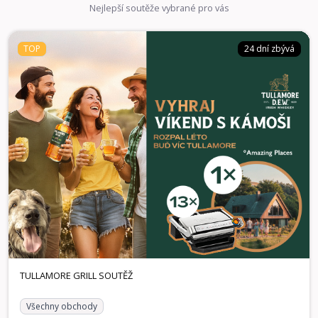
Nejlepší soutěže vybrané pro vás
TOP
24 dní zbývá
Všechny obchody
24 dní zbývá
TOP
TULLAMORE GRILL SOUTĚŽ
Spojte se s přáteli, otevřete láhev legendární irské whiskey
a hrajte o ceny, které dají vašim společným momentům ten
správný přípitek stačí jednoduše zaregistrovat účtenku!
Vyhrát můžete hlavní cenu v podobě exkluzivního pobytu s
Amazing Places v hodnotě 25 000 Kč na výjimečném místě,
stylové chatě nebo designovém hotelu. Ve hře je také 13
kontaktních grilů Tefal pro rychlou a snadnou přípravu
skvělého jídla, se kterými perfektně rozpálíte každé
zahradní setkání nebo pohodový večer doma, protože ty
nejlepší momenty vznikají, když jste spolu u dobrého jídla a
sklenky Tullamore.
1× Voucher Amazing Places v hodnotě 25.000 KČ, 13×
Výhry:
Kontaktní gril Tefal
TULLAMORE GRILL SOUTĚŽ
Všechny obchody