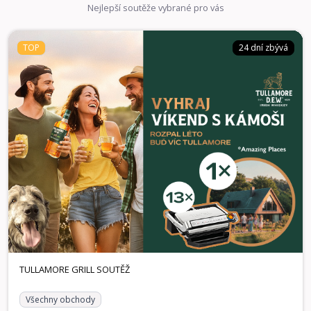
Nejlepší soutěže vybrané pro vás
TOP
24 dní zbývá
Všechny obchody
24 dní zbývá
TOP
TULLAMORE GRILL SOUTĚŽ
Spojte se s přáteli, otevřete láhev legendární irské whiskey
a hrajte o ceny, které dají vašim společným momentům ten
správný přípitek stačí jednoduše zaregistrovat účtenku!
Vyhrát můžete hlavní cenu v podobě exkluzivního pobytu s
Amazing Places v hodnotě 25 000 Kč na výjimečném místě,
stylové chatě nebo designovém hotelu. Ve hře je také 13
kontaktních grilů Tefal pro rychlou a snadnou přípravu
skvělého jídla, se kterými perfektně rozpálíte každé
zahradní setkání nebo pohodový večer doma, protože ty
nejlepší momenty vznikají, když jste spolu u dobrého jídla a
sklenky Tullamore.
1× Voucher Amazing Places v hodnotě 25.000 KČ, 13×
Výhry:
Kontaktní gril Tefal
TULLAMORE GRILL SOUTĚŽ
Všechny obchody