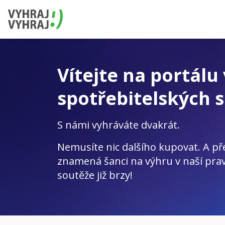
Vítejte na portálu
spotřebitelských s
S námi vyhráváte dvakrát.
Nemusíte nic dalšího kupovat. A př
znamená šanci na výhru v naší prav
soutěže již brzy!