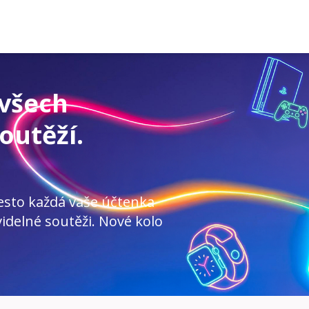
 všech
outěží.
esto každá vaše účtenka
idelné soutěži. Nové kolo