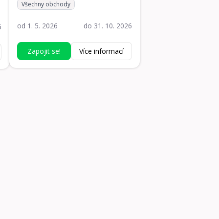
Všechny obchody
200000 Kč
Hodnota:
:
od 1. 5. 2026
do 31. 10. 2026
do 31. 10. 2026
od 1. 5. 2026
6
6
Zapojit se!
Zapojit se!
Více informací