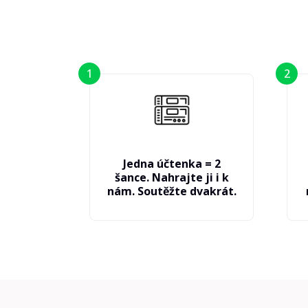
1
2
Jedna účtenka = 2
šance. Nahrajte ji i k
nám. Soutěžte dvakrát.