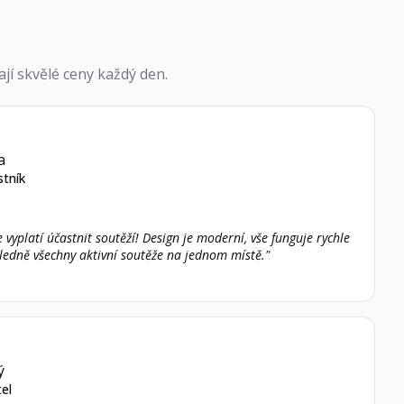
vají skvělé ceny každý den.
a
stník
vyplatí účastnit soutěží! Design je moderní, vše funguje rychle
ehledně všechny aktivní soutěže na jednom místě."
ý
el