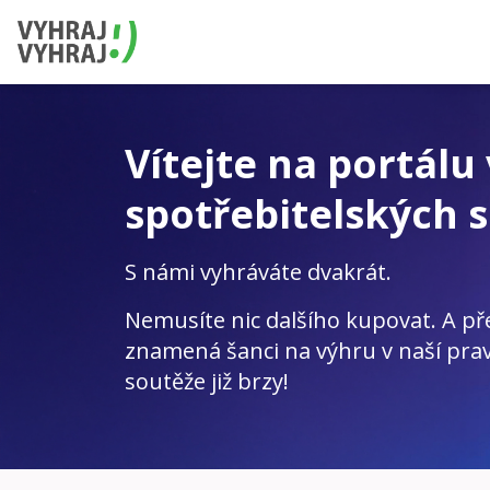
Vítejte na portálu
spotřebitelských s
S námi vyhráváte dvakrát.
Nemusíte nic dalšího kupovat. A př
znamená šanci na výhru v naší prav
soutěže již brzy!