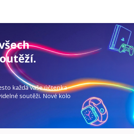
 všech
outěží.
esto každá vaše účtenka
idelné soutěži. Nové kolo