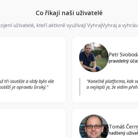
Co říkají naši uživatelé
kojení uživatelé, kteří aktivně využívají VyhrajVyhraj a vyhrá
Petr Svobod
pravidelný úča
ž tři soutěže a vždy bylo vše
"Konečně platforma, kde se 
outěží je opravdu široký."
a nejlepší je, že vidím př
Tomáš Čern
nadšený uživat