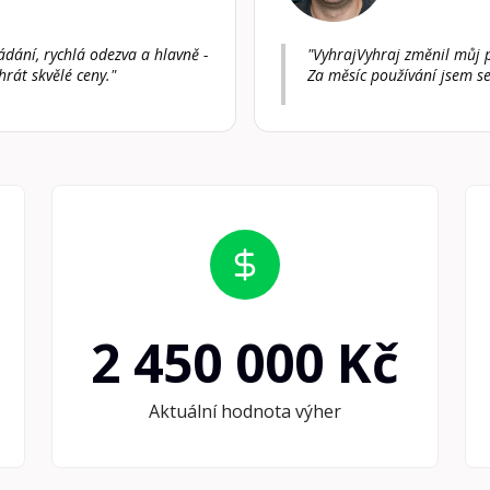
ádání, rychlá odezva a hlavně -
"VyhrajVyhraj změnil můj p
hrát skvělé ceny."
Za měsíc používání jsem se
2 450 000 Kč
Aktuální hodnota výher