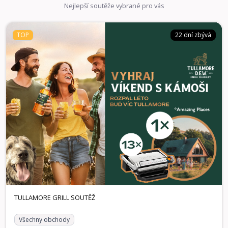
Nejlepší soutěže vybrané pro vás
TOP
22 dní zbývá
Všechny obchody
22 dní zbývá
TOP
TULLAMORE GRILL SOUTĚŽ
Spojte se s přáteli, otevřete láhev legendární irské whiskey
a hrajte o ceny, které dají vašim společným momentům ten
správný přípitek stačí jednoduše zaregistrovat účtenku!
Vyhrát můžete hlavní cenu v podobě exkluzivního pobytu s
Amazing Places v hodnotě 25 000 Kč na výjimečném místě,
stylové chatě nebo designovém hotelu. Ve hře je také 13
kontaktních grilů Tefal pro rychlou a snadnou přípravu
skvělého jídla, se kterými perfektně rozpálíte každé
zahradní setkání nebo pohodový večer doma, protože ty
nejlepší momenty vznikají, když jste spolu u dobrého jídla a
sklenky Tullamore.
1× Voucher Amazing Places v hodnotě 25.000 KČ, 13×
Výhry:
Kontaktní gril Tefal
TULLAMORE GRILL SOUTĚŽ
Všechny obchody