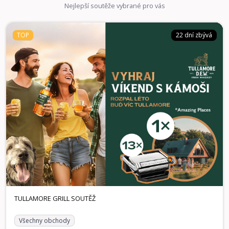
Nejlepší soutěže vybrané pro vás
TOP
22 dní zbývá
Všechny obchody
22 dní zbývá
TOP
TULLAMORE GRILL SOUTĚŽ
Spojte se s přáteli, otevřete láhev legendární irské whiskey
a hrajte o ceny, které dají vašim společným momentům ten
správný přípitek stačí jednoduše zaregistrovat účtenku!
Vyhrát můžete hlavní cenu v podobě exkluzivního pobytu s
Amazing Places v hodnotě 25 000 Kč na výjimečném místě,
stylové chatě nebo designovém hotelu. Ve hře je také 13
kontaktních grilů Tefal pro rychlou a snadnou přípravu
skvělého jídla, se kterými perfektně rozpálíte každé
zahradní setkání nebo pohodový večer doma, protože ty
nejlepší momenty vznikají, když jste spolu u dobrého jídla a
sklenky Tullamore.
1× Voucher Amazing Places v hodnotě 25.000 KČ, 13×
Výhry:
Kontaktní gril Tefal
TULLAMORE GRILL SOUTĚŽ
Všechny obchody