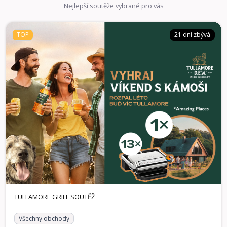
Nejlepší soutěže vybrané pro vás
TOP
21 dní zbývá
Všechny obchody
21 dní zbývá
TOP
TULLAMORE GRILL SOUTĚŽ
Spojte se s přáteli, otevřete láhev legendární irské whiskey
a hrajte o ceny, které dají vašim společným momentům ten
správný přípitek stačí jednoduše zaregistrovat účtenku!
Vyhrát můžete hlavní cenu v podobě exkluzivního pobytu s
Amazing Places v hodnotě 25 000 Kč na výjimečném místě,
stylové chatě nebo designovém hotelu. Ve hře je také 13
kontaktních grilů Tefal pro rychlou a snadnou přípravu
skvělého jídla, se kterými perfektně rozpálíte každé
zahradní setkání nebo pohodový večer doma, protože ty
nejlepší momenty vznikají, když jste spolu u dobrého jídla a
sklenky Tullamore.
1× Voucher Amazing Places v hodnotě 25.000 KČ, 13×
Výhry:
Kontaktní gril Tefal
TULLAMORE GRILL SOUTĚŽ
Všechny obchody